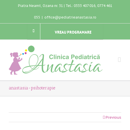
Piatra Neamt, Ozana nr. 31 | Tel.: 0333 407 016, 0774 461
055
|
office@pediatrieanastasia.ro
VREAU PROGRAMARE
anastasia-psihoterapie
Previous