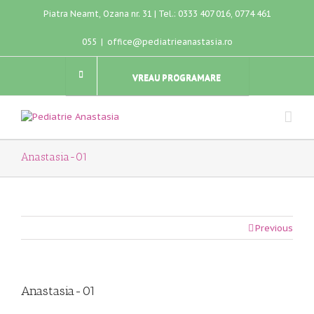
Piatra Neamt, Ozana nr. 31 | Tel.: 0333 407 016, 0774 461
055
|
office@pediatrieanastasia.ro
VREAU PROGRAMARE
Anastasia-01
Previous
Anastasia-01