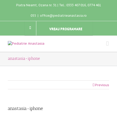
Piatra Neamt, Ozana nr. 31 | Tel.: 0333 407 016, 0774 461
055
|
office@pediatrieanastasia.ro
VREAU PROGRAMARE
anastasia-iphone
Previous
anastasia-iphone