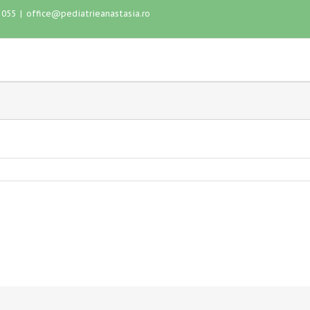
1 055
|
office@pediatrieanastasia.ro