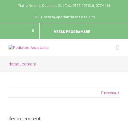
Piatra Neamt, Ozana nr. 31 | Tel.: 0333 407 016, 0774 461
055
|
office@pediatrieanastasia.ro
VREAU PROGRAMARE
demo_content
Previous
demo_content