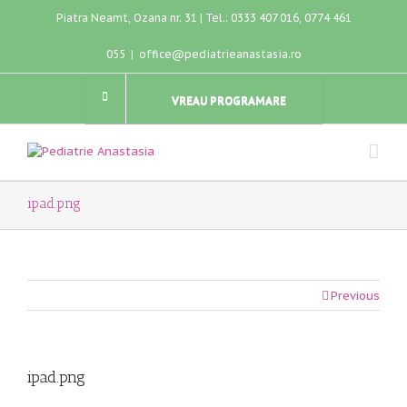
Piatra Neamt, Ozana nr. 31 | Tel.: 0333 407 016, 0774 461
055
|
office@pediatrieanastasia.ro
VREAU PROGRAMARE
ipad.png
Previous
ipad.png