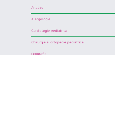
Analize
Alergologie
Cardiologie pediatrica
Chirurgie si ortopedie pediatrica
Ecografie
Gastroenterologie pediatrica
Kinetoterapie
Neurologie pediatrica
O.R.L.
Psihologie pediatrica