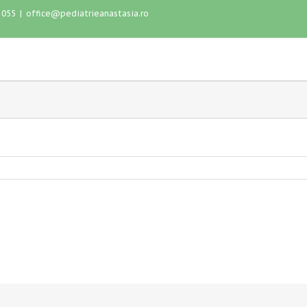
1 055
|
office@pediatrieanastasia.ro