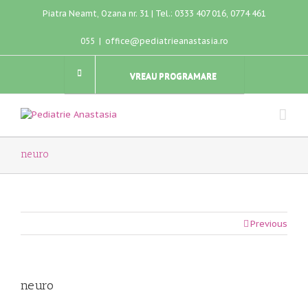
Piatra Neamt, Ozana nr. 31 | Tel.: 0333 407 016, 0774 461
055
|
office@pediatrieanastasia.ro
VREAU PROGRAMARE
neuro
Previous
neuro